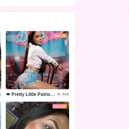
GRATUIT
5
💋 Pretty Little Patriot 💙❤🤍✨
6
449
GRATUIT