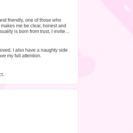
nd friendly, one of those who
It makes me be clear, honest and
lity is born from trust, I invite
oved. I also have a naughty side
e my full attention.
t.