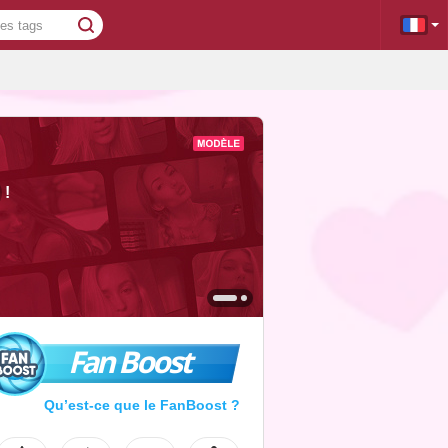
!
Fan Boost
Qu’est-ce que le FanBoost ?