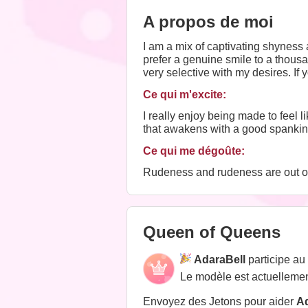
A propos de moi
I am a mix of captivating shyness
prefer a genuine smile to a thous
very selective with my desires. If 
you to meet me.
Ce qui m'excite:
I really enjoy being made to feel
that awakens with a good spanking
Ce qui me dégoûte:
Rudeness and rudeness are out of 
Queen of Queens
AdaraBell
participe a
Le modèle est actuellemen
Envoyez des Jetons pour aider
Ad