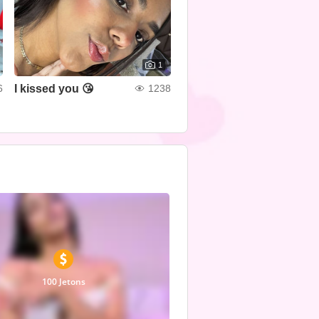
1
I kissed you 😘
6
1238
100 Jetons