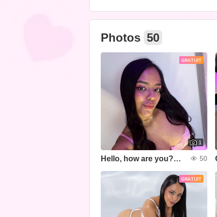
Photos
50
GRATUIT
1
Hello, how are you?💞🧸
50
GRATUIT