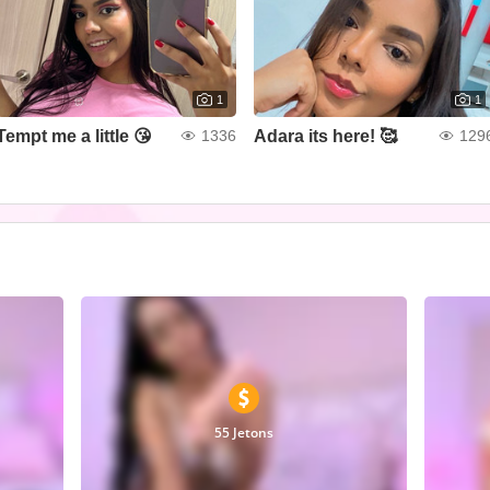
1
1
Tempt me a little 😘
Adara its here! 🥰
1336
129
55 Jetons