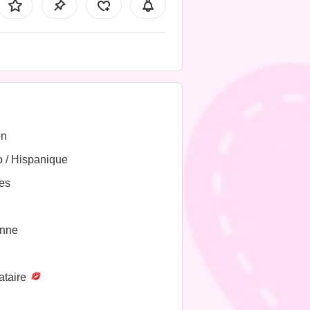
on
o / Hispanique
es
nne
ataire