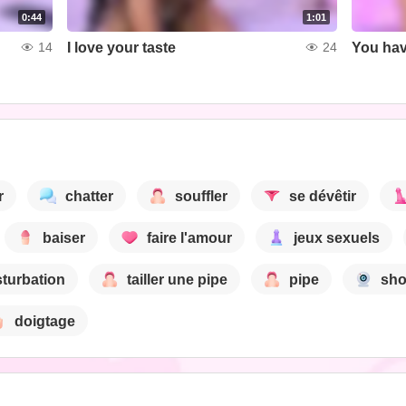
0:44
1:01
I love your taste
You have
14
24
r
chatter
souffler
se dévêtir
baiser
faire l'amour
jeux sexuels
turbation
tailler une pipe
pipe
sh
doigtage