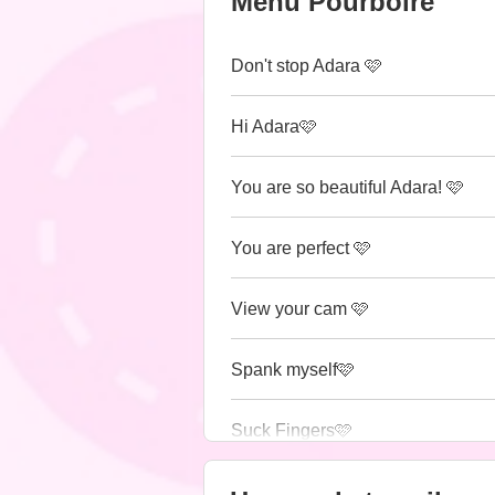
Menu Pourboire
Don't stop Adara 🩷
Hi Adara🩷
You are so beautiful Adara! 🩷
You are perfect 🩷
View your cam 🩷
Spank myself🩷
Suck Fingers🩷