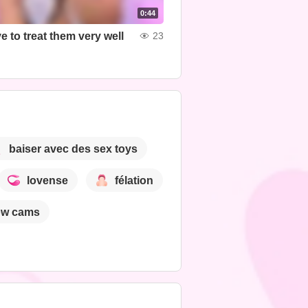
0:44
 to treat them very well
23
baiser avec des sex toys
lovense
félation
ow cams