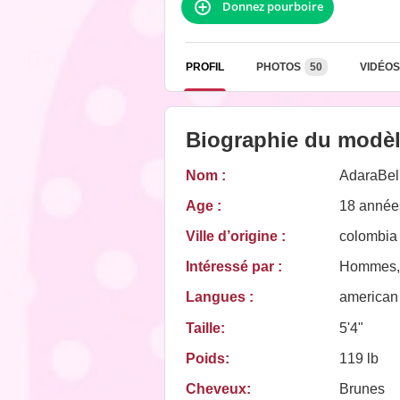
Donnez pourboire
PROFIL
PHOTOS
50
VIDÉOS
Biographie du modè
Nom :
AdaraBel
Age :
18 année
Ville d’origine :
colombia
Intéressé par :
Hommes,
Langues :
american
Taille:
5'4"
Poids:
119 lb
Cheveux:
Brunes