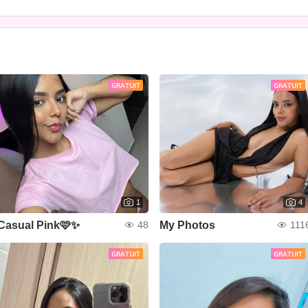
GRATUIT
GRATUIT
1
4
Casual Pink🩷✨
My Photos
48
111
GRATUIT
GRATUIT