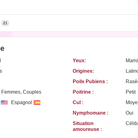
21
le
l
Yeux:
Marr
s
Origines:
Latin
Poils Pubiens :
Rasé
 Femmes, Couples
Poitrine :
Petit
Espagnol
Cul :
Moye
Nymphomane :
Oui
Situation
Célib
amoureuse :