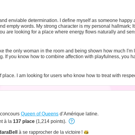
 and enviable determination. I define myself as someone happy a
and empty words. My strong character is my personal hallmark; 
you are looking for a place where energy flows naturally and sensua
 like the only woman in the room and being shown how much I'm l
. If you know how to combine affection with playfulness, you hav
place. I am looking for users who know how to treat with respec
u concours
Queen of Queens
d’Amérique latine.
t à la
137 place
(1,214 points).
araBell
à se rapprocher de la
victoire !